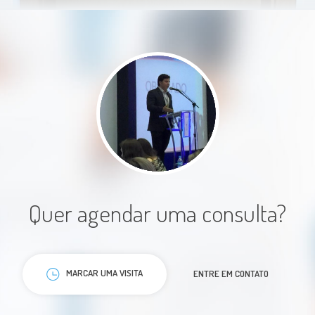
Paciente
Sou paciente há muitos anos, e
sempre tenho um ótimo
atendimento.
Quer agendar uma consulta?
Paciente
MARCAR UMA VISITA
ENTRE EM CONTATO