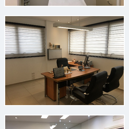
O Dr. Fernando Matos é um
cirurgião impecável, detalhista e
muito humano. Esse padrão se
reflete em suas secretárias, que
oferecem um atendimento
excepcional e acolhedor. Equipe
nota dez!
Paciente